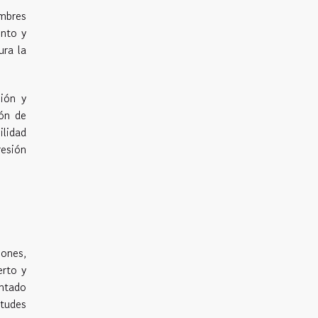
imbres
ento y
ura la
ión y
ión de
ilidad
resión
ones,
erto y
entado
tudes