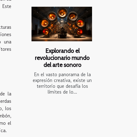
. Este
cturas
siones
o una
itores
Explorando el
revolucionario mundo
del arte sonoro
En el vasto panorama de la
expresión creativa, existe un
territorio que desafía los
límites de lo...
de la
uerdas
, los
ombón,
mo el
ica.