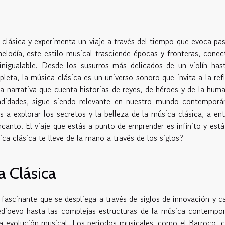
clásica y experimenta un viaje a través del tiempo que evoca pa
lodía, este estilo musical trasciende épocas y fronteras, cone
 inigualable. Desde los susurros más delicados de un violín has
ta, la música clásica es un universo sonoro que invita a la ref
 narrativa que cuenta historias de reyes, de héroes y de la hum
ndidades, sigue siendo relevante en nuestro mundo contemporá
 a explorar los secretos y la belleza de la música clásica, a en
encanto. El viaje que estás a punto de emprender es infinito y está
ca clásica te lleve de la mano a través de los siglos?
a Clásica
a fascinante que se despliega a través de siglos de innovación y 
edioevo hasta las complejas estructuras de la música contempo
la evolución musical. Los periodos musicales, como el Barroco, 