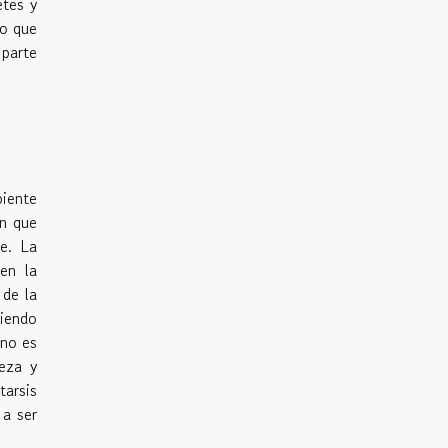
etes y
co que
 parte
biente
en que
le. La
en la
 de la
niendo
 no es
leza y
tarsis
 a ser