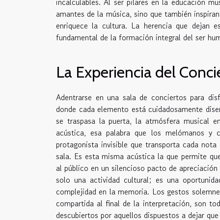
incalculables. Al ser pilares en la educación m
amantes de la música, sino que también inspiran a
enriquece la cultura. La herencia que dejan e
fundamental de la formación integral del ser hu
La Experiencia del Conci
Adentrarse en una sala de conciertos para dis
donde cada elemento está cuidadosamente diseñ
se traspasa la puerta, la atmósfera musical en
acústica, esa palabra que los melómanos y cr
protagonista invisible que transporta cada nota 
sala. Es esta misma acústica la que permite que
al público en un silencioso pacto de apreciación
solo una actividad cultural; es una oportunid
complejidad en la memoria. Los gestos solemnes 
compartida al final de la interpretación, son 
descubiertos por aquellos dispuestos a dejar que