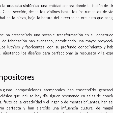
a la
orquesta sinfónica
, una entidad sonora donde la fusión de t
es. Cada sección, desde los violines hasta los instrumentos de vi
obal de la pieza, bajo la batuta del director de orquesta que aseg
 se ha presenciado una notable transformación en su construcc
as de fabricación han avanzado, permitiendo una mayor proyecc
Los luthiers y fabricantes, con su profundo conocimiento y hab
n, ajustando los diseños para perfeccionar la respuesta y la exp
mpositores
algunas composiciones atemporales han trascendido generaci
clásica que incluso hoy día siguen resonando en salas de conci
, fruto de la creatividad y el ingenio de mentes brillantes, han s
a perfecta y han ejercido una influencia cultural de magni