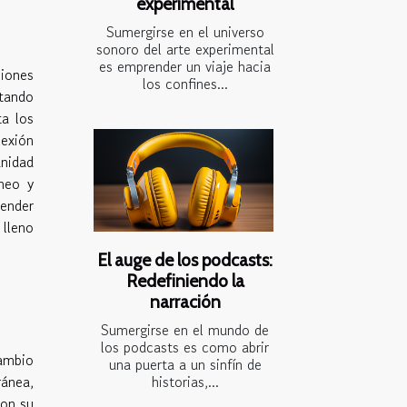
experimental
Sumergirse en el universo
sonoro del arte experimental
es emprender un viaje hacia
siones
los confines...
ctando
ta los
lexión
anidad
neo y
tender
 lleno
El auge de los podcasts:
Redefiniendo la
narración
Sumergirse en el mundo de
los podcasts es como abrir
cambio
una puerta a un sinfín de
historias,...
ránea,
con su