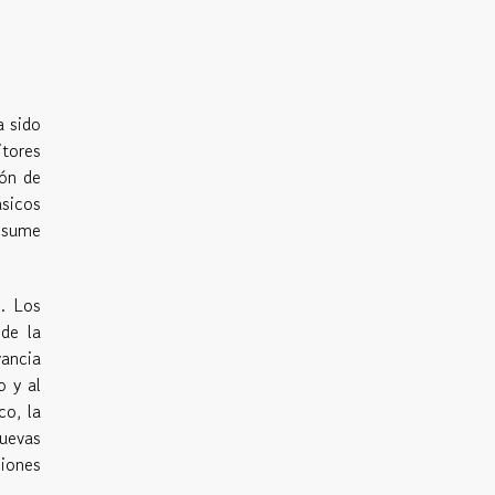
a sido
tores
ión de
sicos
nsume
. Los
 de la
vancia
o y al
co, la
nuevas
ciones