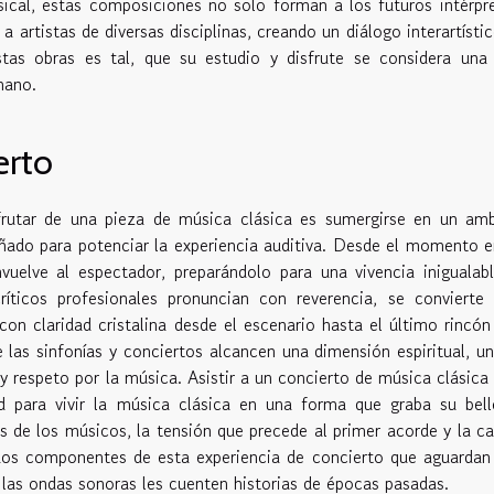
usical, estas composiciones no solo forman a los futuros intérpr
 artistas de diversas disciplinas, creando un diálogo interartísti
stas obras es tal, que su estudio y disfrute se considera una
mano.
erto
frutar de una pieza de música clásica es sumergirse en un am
ado para potenciar la experiencia auditiva. Desde el momento 
vuelve al espectador, preparándolo para una vivencia inigualab
íticos profesionales pronuncian con reverencia, se convierte 
con claridad cristalina desde el escenario hasta el último rincón
 las sinfonías y conciertos alcancen una dimensión espiritual, u
 y respeto por la música. Asistir a un concierto de música clásica
ad para vivir la música clásica en una forma que graba su bel
de los músicos, la tensión que precede al primer acorde y la ca
todos componentes de esta experiencia de concierto que aguardan
 las ondas sonoras les cuenten historias de épocas pasadas.