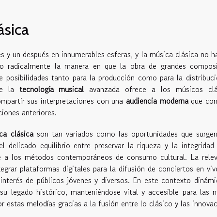
ásica
 y un después en innumerables esferas, y la música clásica no h
o radicalmente la manera en que la obra de grandes composi
e posibilidades tanto para la producción como para la distribuc
de la
tecnología musical
avanzada ofrece a los músicos clá
ompartir sus interpretaciones con una
audiencia moderna
que co
iones anteriores.
ca clásica
son tan variados como las oportunidades que surgen
l delicado equilibrio entre preservar la riqueza y la integridad
se a los métodos contemporáneos de consumo cultural. La rele
grar plataformas digitales para la difusión de conciertos en viv
 interés de públicos jóvenes y diversos. En este contexto dinámi
 su legado histórico, manteniéndose vital y accesible para las 
r estas melodías gracias a la fusión entre lo clásico y las innova