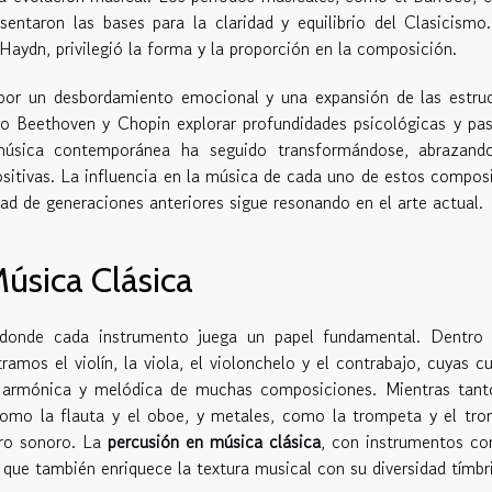
sentaron las bases para la claridad y equilibrio del Clasicismo
ydn, privilegió la forma y la proporción en la composición.
 por un desbordamiento emocional y una expansión de las estru
o Beethoven y Chopin explorar profundidades psicológicas y pa
música contemporánea ha seguido transformándose, abrazand
ositivas. La influencia en la música de cada uno de estos compos
dad de generaciones anteriores sigue resonando en el arte actual.
úsica Clásica
 donde cada instrumento juega un papel fundamental. Dentro 
ramos el violín, la viola, el violonchelo y el contrabajo, cuyas c
e armónica y melódica de muchas composiciones. Mientras tanto
omo la flauta y el oboe, y metales, como la trompeta y el tr
tro sonoro. La
percusión en música clásica
, con instrumentos co
 que también enriquece la textura musical con su diversidad tímbr