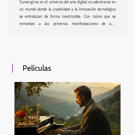
Previous
Next
Sumergirse en el universo del arte digital es adentrarse en
un mundo donde la creatividad y la innovación tecnológica
se entrelazan de forma inextricable. Con raíces que se
remontan a las primeras manifestaciones de arte
generadas por computadoras, este campo ha
experimentado un crecimiento exponencial en las últimas
décadas. El desarrollo de nuevas herramientas y
plataformas ha ampliado las posibilidades expresivas de los
artistas y ha democratizado el acceso al arte. La relación
Películas
entre el arte y la tecnología nunca ha sido tan estrecha, y
su interacción constante está dando forma a nuevas...