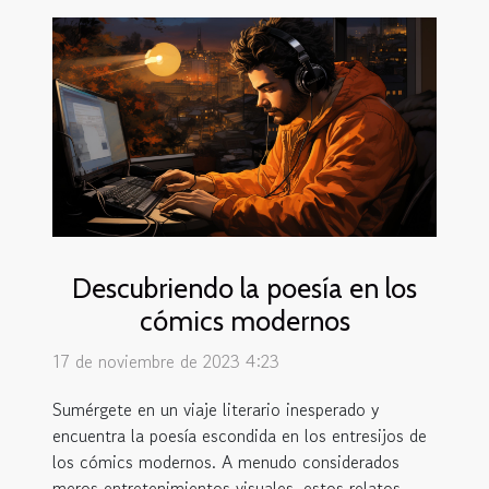
comunicación contemporánea. Este texto
busca explorar el camino recorrido por la
tipografía en la era digital, destacando los
cambios paradigmáticos que han marcado
esta revolución. Acompáñenos en un viaje
donde revelaremos cómo los píxeles han
dado forma a nuevas letras y significados, y
cómo este proceso continúa redefiniendo
nuestro entorno visual. Si siente curiosidad
por cómo ha cambiado...
Descubriendo la poesía en los
cómics modernos
17 de noviembre de 2023 4:23
Sumérgete en un viaje literario inesperado y
encuentra la poesía escondida en los entresijos de
los cómics modernos. A menudo considerados
meros entretenimientos visuales, estos relatos