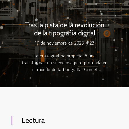
Tras la pista de la revolución
de la tipografía digital
17 de noviembre de 2023 4:23
La era digital ha propiciado una
transformación silenciosa pero profunda en
el mundo de la tipografía. Con el
advenimiento de las tecnologías de la
información, la manera en la que
comprendemos y utilizamos los tipos de
letra ha evolucionado de forma
espectacular. Desde la conformación de
documentos hasta la creación de
identidades visuales, la tipografía digital se
Lectura
ha convertido en un pilar de la